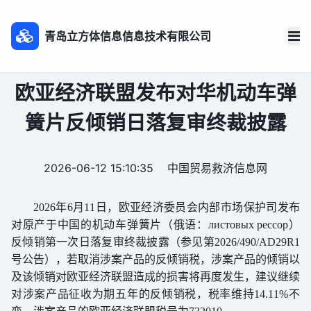
青岛立方体信息信息技术有限公司
欧亚经济联盟发布对华机动车弹
簧片反倾销日落复审终裁披露
2026-06-12 15:10:35
中国贸易救济信息网
2026
年
6
月
11
日，欧亚经济委员会内部市场保护司发布
的
机动车弹簧片（俄语：
）
对原产于中国
листовых рессор
反倾销
第一次
日落复审终裁披露（参见第
2026/490/AD29R1
号公告），若取消涉案产品的反倾销税，涉案产品的倾销以
及该倾销对欧亚经济联盟造成的损害将再度发生，建议继续
品
征收为期五年的反倾销税
，税率维持
对涉案产
14.11%
不