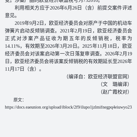
变。
涉案产品的欧亚经济联盟税号为
732010
。
利用相关方应于
2026
年
6
月
26
日（含）前提交案件评述
意见。
2019
年
9
月
2
日，欧亚经济委员会对原产于中国的机动车
弹簧片启动反倾销调查。
2021
年
2
月
19
日，欧亚经济委员会
正式
对涉案产品征收为期五年的反倾销税，税率为
14.11%
，有效期至
2026
年
3
月
20
日。
2025
年
11
月
18
日，欧亚
第一次
经济委员会对该案启动
日落复审调查。
2026
年
2
月
19
将该案
日，欧亚经济委员会
反倾销税的有效期延长至
2026
年
11
月
17
日（含）。
（编译自：
欧亚经济联盟
）
官网
（文 璐编译）
（
赵广霞
校对）
原文：
https://docs.eaeunion.org/upload/iblock/2f9/ilupo1jzlmifnegpq4eiuwyo23